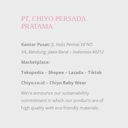
PT. CHIYO PERSADA
PRATAMA
Kantor Pusat:
Jl.
Holis Permai VII
NO
34,
Bandung
,
Jawa Barat – Indonesia 40212
Marketplace:
Tokopedia
–
Shopee
–
Lazada
–
Tiktok
Chiyo.co.id –
Chiyo Baby Wear
We’re announce our sustainabillity
commitment in which our products are of
high quality with eco-friendly materials.