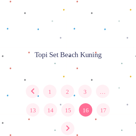
Topi Set Beach Kuning
1
2
3
…
13
14
15
16
17