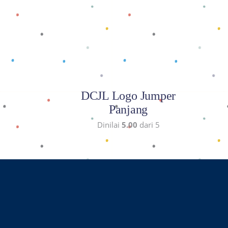
Baca selengkapnya
DCJL Logo Jumper
Panjang
Dinilai
5.00
dari 5