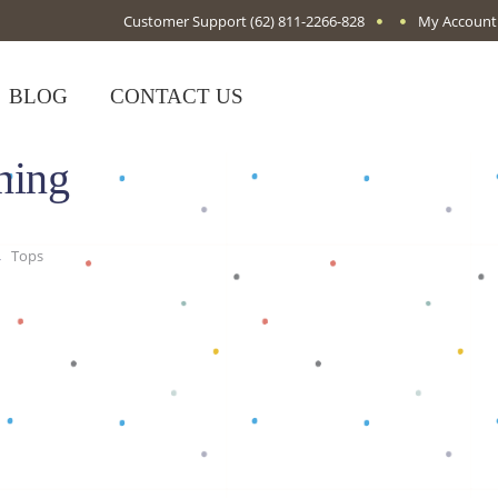
Customer Support
(62) 811-2266-828
My Account
BLOG
CONTACT US
ning
,
Tops