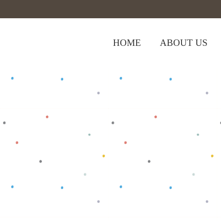
HOME
ABOUT US
,
,
Home
>
Shop
>
Baju Bayi
Tank Top
To