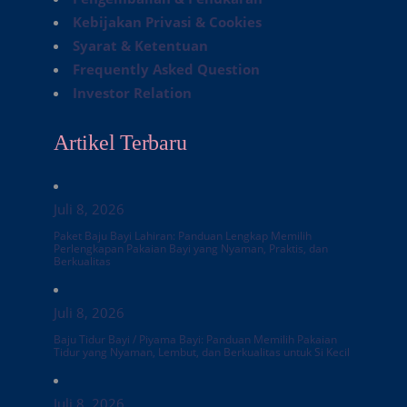
Kebijakan Privasi & Cookies
Syarat & Ketentuan
Frequently Asked Question
Investor Relation
Artikel Terbaru
Juli 8, 2026
Paket Baju Bayi Lahiran: Panduan Lengkap Memilih
Perlengkapan Pakaian Bayi yang Nyaman, Praktis, dan
Berkualitas
Juli 8, 2026
Baju Tidur Bayi / Piyama Bayi: Panduan Memilih Pakaian
Tidur yang Nyaman, Lembut, dan Berkualitas untuk Si Kecil
Juli 8, 2026