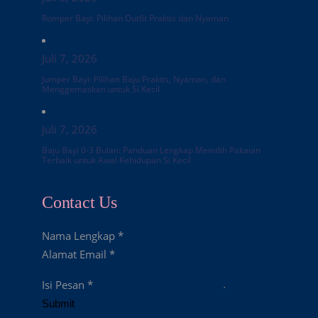
Romper Bayi: Pilihan Outfit Praktis dan Nyaman
Juli 7, 2026
Jumper Bayi: Pilihan Baju Praktis, Nyaman, dan
Menggemaskan untuk Si Kecil
Juli 7, 2026
Baju Bayi 0-3 Bulan: Panduan Lengkap Memilih Pakaian
Terbaik untuk Awal Kehidupan Si Kecil
Contact Us
Nama Lengkap
*
Alamat Email
*
Isi Pesan
*
Submit