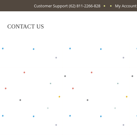
Customer Support
(62) 811-2266-828
My Account
CONTACT US