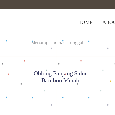
HOME
ABOU
Home
>
Shop
>
Oblong Panjang Salur
Menampilkan hasil tunggal
Baca selengkapnya
Oblong Panjang Salur
Bamboo Merah