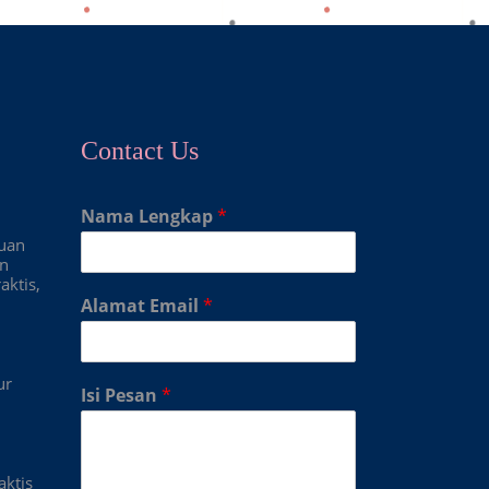
Contact Us
Nama Lengkap
*
duan
an
aktis,
Alamat Email
*
ur
Isi Pesan
*
aktis