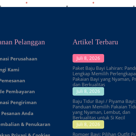
anan Pelanggan
Artikel Terbaru
Juli 8, 2026
masi Perusahaan
Paket Baju Bayi Lahiran: Pan
ngi Kami
Lengkap Memilih Perlengkap
Pakaian Bayi yang Nyaman, Pr
 Pemesanan
dan Berkualitas
Juli 8, 2026
de Pembayaran
Baju Tidur Bayi / Piyama Bayi:
masi Pengiriman
Panduan Memilih Pakaian Tid
yang Nyaman, Lembut, dan
 Pesanan Anda
Berkualitas untuk Si Kecil
embalian & Penukaran
Juli 8, 2026
Romper Bayi: Pilihan Outfit Pr
akan Privasi & Cookies