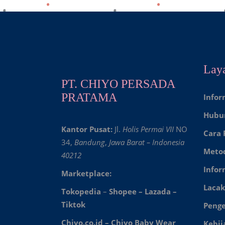
Lay
PT. CHIYO PERSADA
PRATAMA
Infor
Hubu
Kantor Pusat:
Jl.
Holis Permai VII
NO
Cara
34,
Bandung
,
Jawa Barat – Indonesia
Meto
40212
Infor
Marketplace:
Lacak
Tokopedia
–
Shopee
–
Lazada
–
Tiktok
Peng
Chiyo.co.id –
Chiyo Baby Wear
Kebij