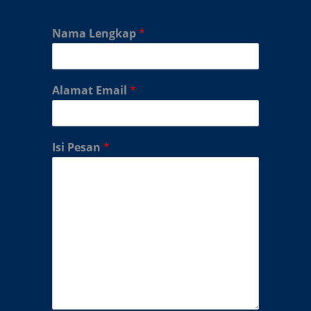
Nama Lengkap
*
Alamat Email
*
Isi Pesan
*