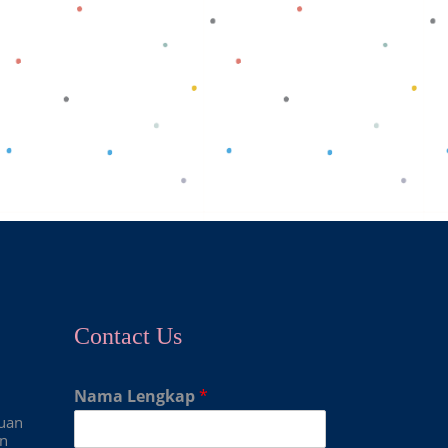
Contact Us
Nama Lengkap
*
duan
an