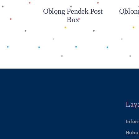
Oblong Pendek Post
Oblon
Box
Lay
Infor
Hubu