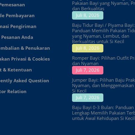
Pakaian Bayi yang Nyaman, Pr
 Pemesanan
dan Berkualitas
Juli 8, 2026
de Pembayaran
Baju Tidur Bayi / Piyama Bayi:
masi Pengiriman
Panduan Memilih Pakaian Tid
yang Nyaman, Lembut, dan
 Pesanan Anda
Berkualitas untuk Si Kecil
embalian & Penukaran
Juli 8, 2026
Romper Bayi: Pilihan Outfit Pr
akan Privasi & Cookies
dan Nyaman
t & Ketentuan
Juli 7, 2026
Jumper Bayi: Pilihan Baju Prakt
ently Asked Question
Nyaman, dan Menggemaskan 
Si Kecil
tor Relation
Juli 7, 2026
Baju Bayi 0-3 Bulan: Panduan
Lengkap Memilih Pakaian Ter
untuk Awal Kehidupan Si Kecil