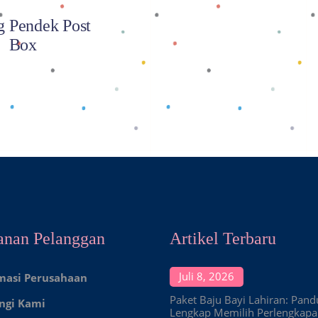
g Pendek Post
Box
anan Pelanggan
Artikel Terbaru
Juli 8, 2026
masi Perusahaan
Paket Baju Bayi Lahiran: Pan
ngi Kami
Lengkap Memilih Perlengkap