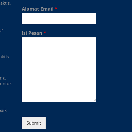
aktis,
Alamat Email
*
ur
Isi Pesan
*
aktis
is,
untuk
baik
Submit