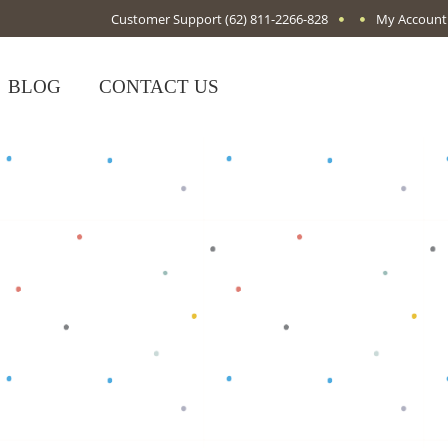
Customer Support
(62) 811-2266-828
My Account
BLOG
CONTACT US