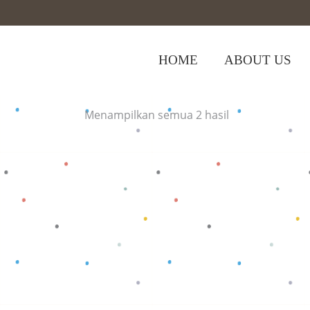
HOME
ABOUT US
Home
>
Shop
>
Oblong Pendek Post Bo
Menampilkan semua 2 hasil
Baca selengkapnya
Baca