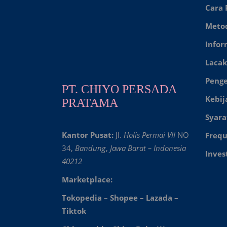
Cara
Meto
Infor
Lacak
Peng
PT. CHIYO PERSADA
Kebij
PRATAMA
Syara
Kantor Pusat:
Jl.
Holis Permai VII
NO
Frequ
34,
Bandung
,
Jawa Barat – Indonesia
Inves
40212
Marketplace:
Tokopedia
–
Shopee
–
Lazada
–
Tiktok