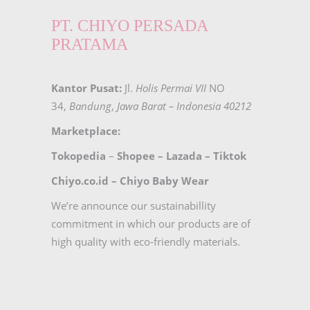
PT. CHIYO PERSADA
PRATAMA
Kantor Pusat:
Jl.
Holis Permai VII
NO
34,
Bandung
,
Jawa Barat – Indonesia 40212
Marketplace:
Tokopedia
–
Shopee
–
Lazada
–
Tiktok
Chiyo.co.id –
Chiyo Baby Wear
We’re announce our sustainabillity
commitment in which our products are of
high quality with eco-friendly materials.