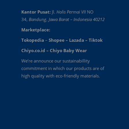
Kantor Pusat:
Jl.
Holis Permai VII
NO
34,
Bandung
,
Jawa Barat – Indonesia 40212
Marketplace:
Tokopedia
–
Shopee
–
Lazada
–
Tiktok
Chiyo.co.id –
Chiyo Baby Wear
We’re announce our sustainabillity
commitment in which our products are of
high quality with eco-friendly materials.