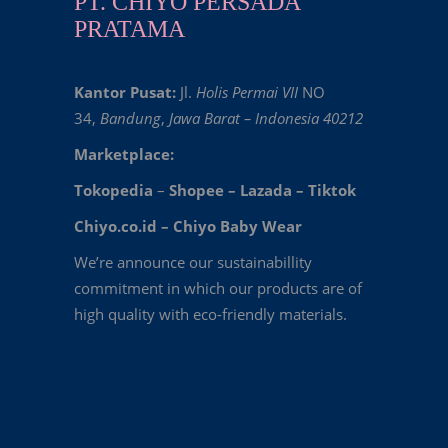
PT. CHIYO PERSADA
PRATAMA
Kantor Pusat:
Jl.
Holis Permai VII
NO
34,
Bandung
,
Jawa Barat – Indonesia 40212
Marketplace:
Tokopedia
–
Shopee
–
Lazada
–
Tiktok
Chiyo.co.id –
Chiyo Baby Wear
We’re announce our sustainabillity
commitment in which our products are of
high quality with eco-friendly materials.