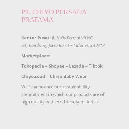
PT. CHIYO PERSADA
PRATAMA
Kantor Pusat:
Jl.
Holis Permai VII
NO
34,
Bandung
,
Jawa Barat – Indonesia 40212
Marketplace:
Tokopedia
–
Shopee
–
Lazada
–
Tiktok
Chiyo.co.id –
Chiyo Baby Wear
We’re announce our sustainabillity
commitment in which our products are of
high quality with eco-friendly materials.