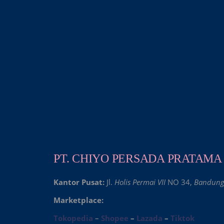
PT. CHIYO PERSADA PRATAMA
Kantor Pusat:
Jl.
Holis Permai VII
NO 34,
Bandun
Marketplace:
Tokopedia
–
Shopee
–
Lazada
–
Tiktok