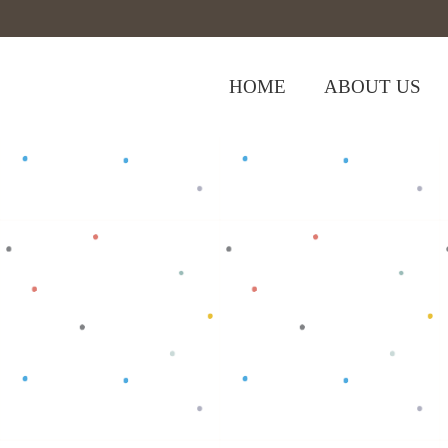
HOME
ABOUT US
,
Home
>
Shop
>
Baju Bayi
Tops
>
Baju 