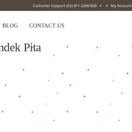
Customer Support
(62) 811-2266-828
My Account
BLOG
CONTACT US
ndek Pita