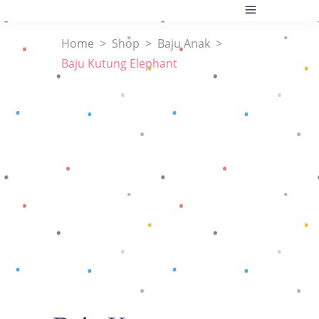
Home
>
Shop
>
Baju Anak
>
Baju Kutung Elephant