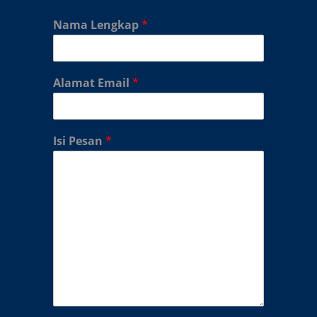
Nama Lengkap
*
Alamat Email
*
Isi Pesan
*