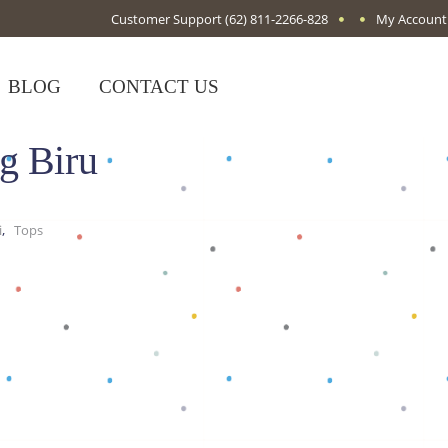
Customer Support
(62) 811-2266-828
My Account
BLOG
CONTACT US
g Biru
,
i
Tops