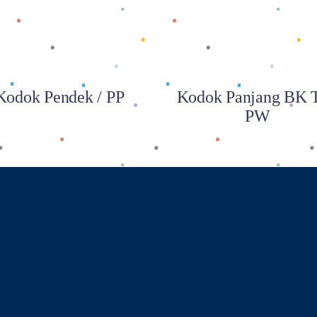
Kodok Pendek / PP
Kodok Panjang BK T
PW