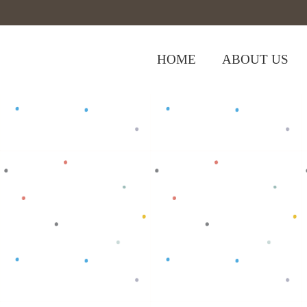
HOME
ABOUT US
,
,
Home
>
Shop
>
Baju Anak
Baju Bayi
To