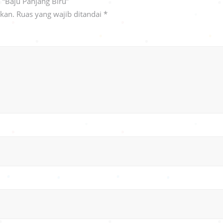
“Baju Panjang Biru”
ikan.
Ruas yang wajib ditandai
*