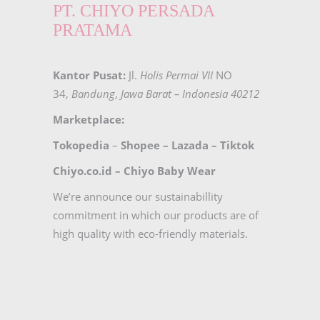
PT. CHIYO PERSADA
PRATAMA
Kantor Pusat:
Jl.
Holis Permai VII
NO
34,
Bandung
,
Jawa Barat – Indonesia 40212
Marketplace:
Tokopedia
–
Shopee
–
Lazada
–
Tiktok
Chiyo.co.id –
Chiyo Baby Wear
We’re announce our sustainabillity
commitment in which our products are of
high quality with eco-friendly materials.