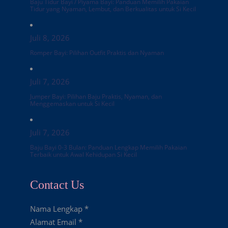
Baju Tidur Bayi / Piyama Bayi: Panduan Memilih Pakaian
Tidur yang Nyaman, Lembut, dan Berkualitas untuk Si Kecil
Juli 8, 2026
Romper Bayi: Pilihan Outfit Praktis dan Nyaman
Juli 7, 2026
Jumper Bayi: Pilihan Baju Praktis, Nyaman, dan
Menggemaskan untuk Si Kecil
Juli 7, 2026
Baju Bayi 0-3 Bulan: Panduan Lengkap Memilih Pakaian
Terbaik untuk Awal Kehidupan Si Kecil
Contact Us
Nama Lengkap
*
Alamat Email
*