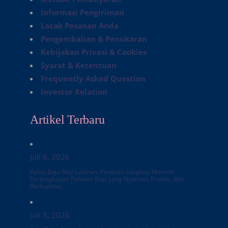
Informasi Pengiriman
Lacak Pesanan Anda
Pengembalian & Penukaran
Kebijakan Privasi & Cookies
Syarat & Ketentuan
Frequently Asked Question
Investor Relation
Artikel Terbaru
Juli 8, 2026
Paket Baju Bayi Lahiran: Panduan Lengkap Memilih
Perlengkapan Pakaian Bayi yang Nyaman, Praktis, dan
Berkualitas
Juli 8, 2026