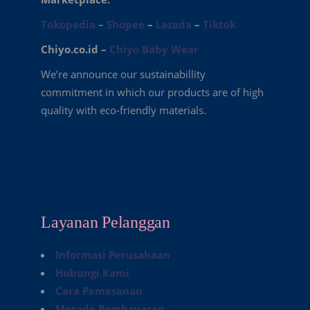
Tokopedia
–
Shopee
–
Lazada
–
Tiktok
Chiyo.co.id –
Chiyo Baby Wear
We’re announce our sustainabillity
commitment in which our products are of high
quality with eco-friendly materials.
Layanan Pelanggan
Informasi Perusahaan
Hubungi Kami
Cara Pemesanan
Metode Pembayaran