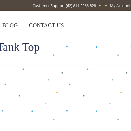
Customer Support
(62) 811-2266-828
My Account
BLOG
CONTACT US
Tank Top