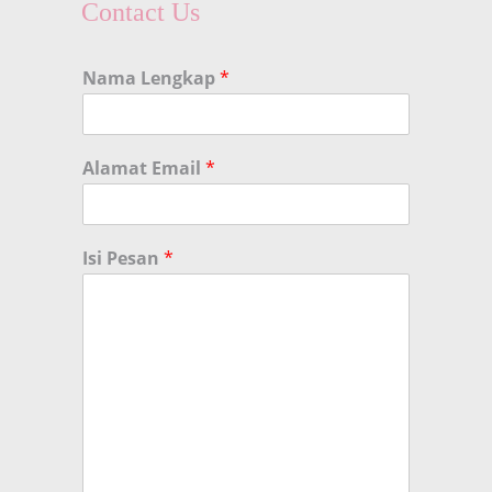
Contact Us
Nama Lengkap
*
Alamat Email
*
Isi Pesan
*