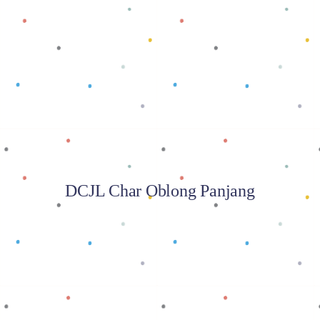
Baca selengkapnya
DCJL Char Oblong Panjang