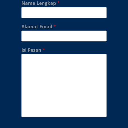
Nama Lengkap
*
Alamat Email
*
Isi Pesan
*