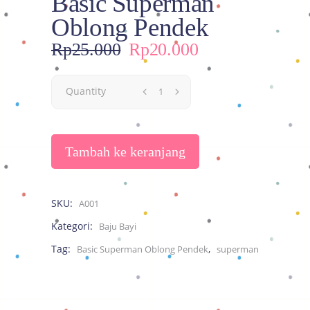
Basic Superman
Oblong Pendek
Harga
Harga
Rp
25.000
Rp
20.000
aslinya
saat
adalah:
ini
Quantity
Rp25.000.
adalah:
Rp20.000.
Tambah ke keranjang
SKU:
A001
Kategori:
Baju Bayi
Tag:
,
Basic Superman Oblong Pendek
superman