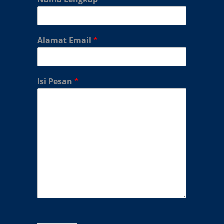
Alamat Email
*
Isi Pesan
*