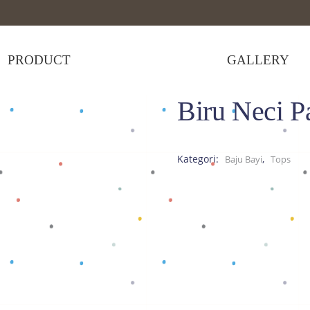
PRODUCT
GALLERY
Biru Neci P
Neci Panjang
Kategori:
,
Baju Bayi
Tops