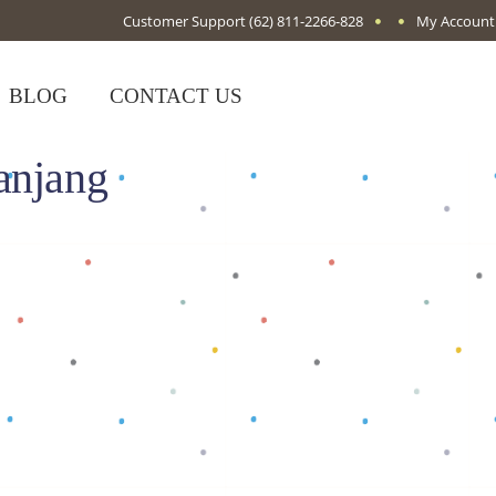
Customer Support
(62) 811-2266-828
My Account
BLOG
CONTACT US
anjang