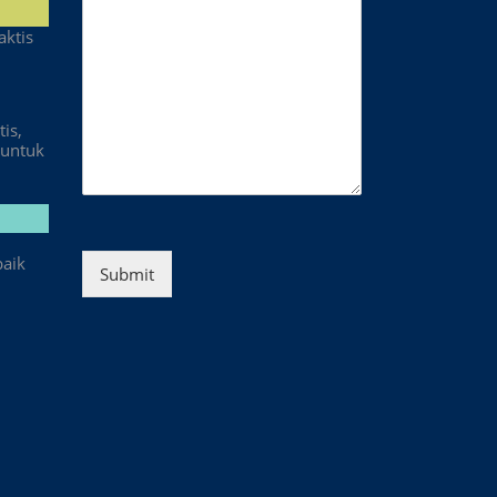
aktis
is,
untuk
baik
Submit