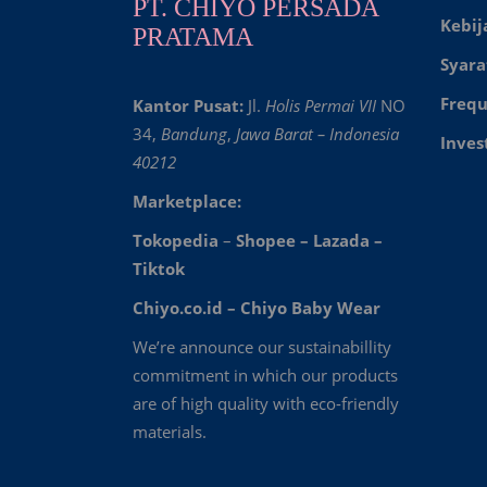
PT. CHIYO PERSADA
Kebij
PRATAMA
Syara
Frequ
Kantor Pusat:
Jl.
Holis Permai VII
NO
34,
Bandung
,
Jawa Barat – Indonesia
Inves
40212
Marketplace:
Tokopedia
–
Shopee
–
Lazada
–
Tiktok
Chiyo.co.id –
Chiyo Baby Wear
We’re announce our sustainabillity
commitment in which our products
are of high quality with eco-friendly
materials.