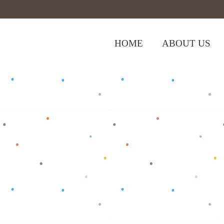
HOME
ABOUT US
,
Home
>
Shop
>
Baju Bayi
Tops
>
Biru 