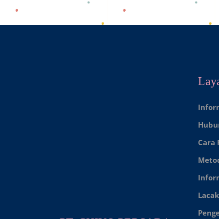
Lay
Infor
Hubu
Cara
Meto
Infor
Lacak
Peng