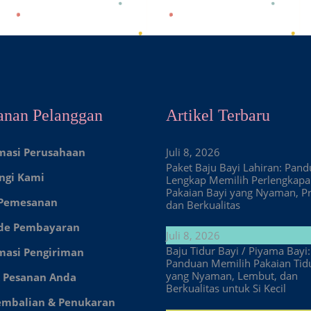
anan Pelanggan
Artikel Terbaru
masi Perusahaan
Juli 8, 2026
Paket Baju Bayi Lahiran: Pan
ngi Kami
Lengkap Memilih Perlengkap
Pakaian Bayi yang Nyaman, Pr
 Pemesanan
dan Berkualitas
de Pembayaran
Juli 8, 2026
Baju Tidur Bayi / Piyama Bayi:
masi Pengiriman
Panduan Memilih Pakaian Tid
yang Nyaman, Lembut, dan
 Pesanan Anda
Berkualitas untuk Si Kecil
embalian & Penukaran