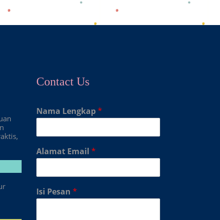
Contact Us
Nama Lengkap
*
duan
an
aktis,
Alamat Email
*
ur
Isi Pesan
*