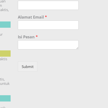
duan
an
aktis,
Alamat Email
*
ur
Isi Pesan
*
aktis
Submit
is,
untuk