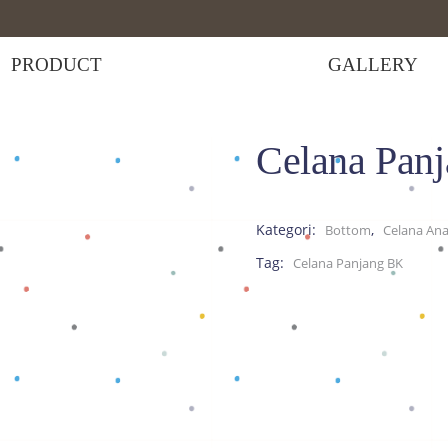
PRODUCT
GALLERY
Celana Pan
elana Bayi
>
Celana Panjang BK
Kategori:
,
Bottom
Celana An
Tag:
Celana Panjang BK