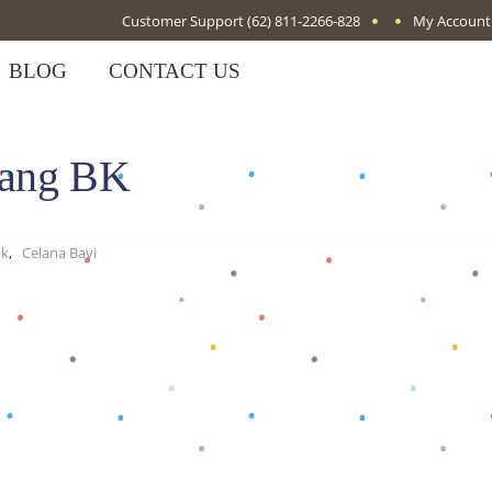
Customer Support
(62) 811-2266-828
My Account
BLOG
CONTACT US
jang BK
,
ak
Celana Bayi