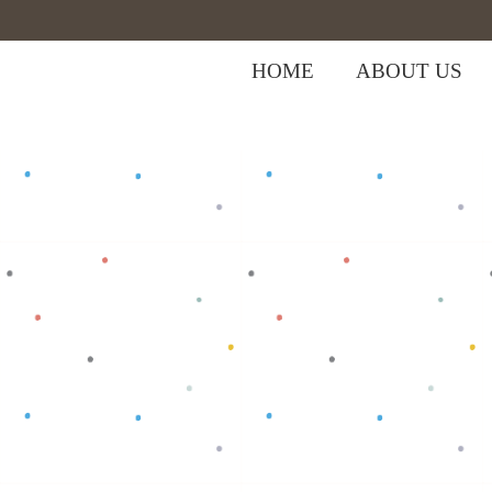
HOME
ABOUT US
,
,
Home
>
Shop
>
Bottom
Celana Anak
C