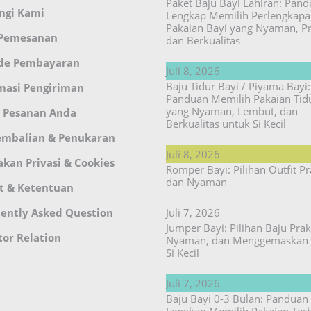
Paket Baju Bayi Lahiran: Pan
ngi Kami
Lengkap Memilih Perlengkap
Pakaian Bayi yang Nyaman, Pr
 Pemesanan
dan Berkualitas
de Pembayaran
Juli 8, 2026
Baju Tidur Bayi / Piyama Bayi:
masi Pengiriman
Panduan Memilih Pakaian Tid
yang Nyaman, Lembut, dan
 Pesanan Anda
Berkualitas untuk Si Kecil
embalian & Penukaran
Juli 8, 2026
akan Privasi & Cookies
Romper Bayi: Pilihan Outfit Pr
dan Nyaman
t & Ketentuan
ently Asked Question
Juli 7, 2026
Jumper Bayi: Pilihan Baju Prakt
tor Relation
Nyaman, dan Menggemaskan 
Si Kecil
Juli 7, 2026
Baju Bayi 0-3 Bulan: Panduan