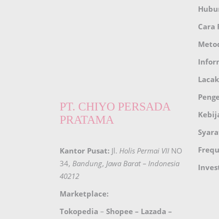
Hubu
Cara
Meto
Infor
Lacak
Peng
PT. CHIYO PERSADA
Kebij
PRATAMA
Syara
Frequ
Kantor Pusat:
Jl.
Holis Permai VII
NO
34,
Bandung
,
Jawa Barat – Indonesia
Inves
40212
Marketplace:
Tokopedia
–
Shopee
–
Lazada
–