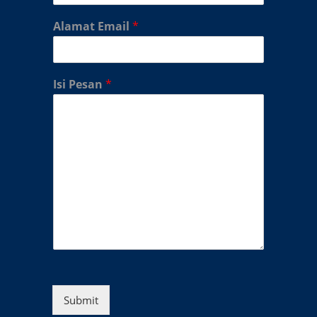
Alamat Email
*
Isi Pesan
*
Submit