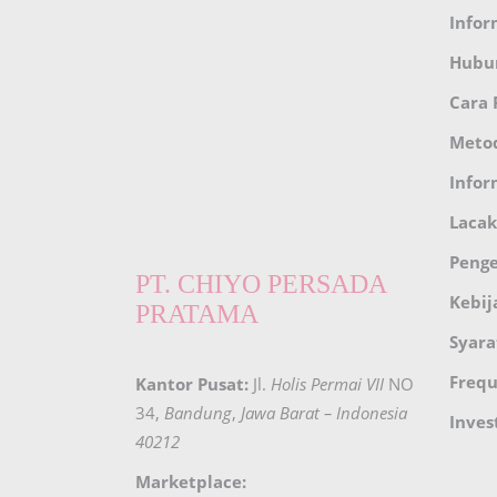
Infor
Hubu
Cara
Meto
Infor
Lacak
Peng
PT. CHIYO PERSADA
Kebij
PRATAMA
Syara
Frequ
Kantor Pusat:
Jl.
Holis Permai VII
NO
34,
Bandung
,
Jawa Barat – Indonesia
Inves
40212
Marketplace: