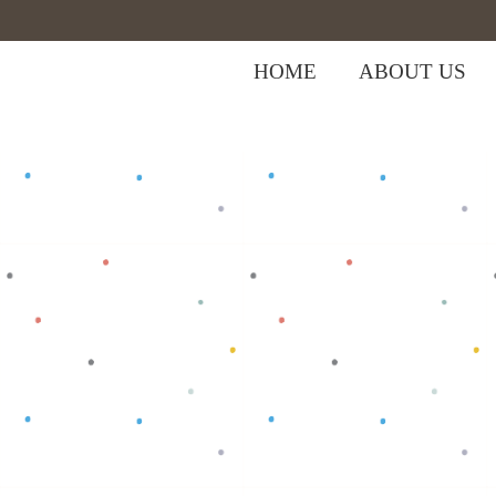
HOME
ABOUT US
,
Home
>
Shop
>
Bottom
Celana Bayi
>