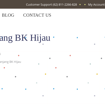
Customer Support
(62) 811-2266-828
My Account
BLOG
CONTACT US
jang BK Hijau
i
anjang BK Hijau