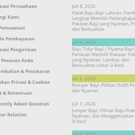
masi Perusahaan
Juli 8, 2026
Paket Baju Bayi Lahiran: Pan
ngi Kami
Lengkap Memilih Perlengkap
Pakaian Bayi yang Nyaman, Pr
 Pemesanan
dan Berkualitas
de Pembayaran
Juli 8, 2026
Baju Tidur Bayi / Piyama Bayi:
masi Pengiriman
Panduan Memilih Pakaian Tid
yang Nyaman, Lembut, dan
 Pesanan Anda
Berkualitas untuk Si Kecil
embalian & Penukaran
Juli 8, 2026
akan Privasi & Cookies
Romper Bayi: Pilihan Outfit Pr
dan Nyaman
t & Ketentuan
ently Asked Question
Juli 7, 2026
Jumper Bayi: Pilihan Baju Prakt
tor Relation
Nyaman, dan Menggemaskan 
Si Kecil
Juli 7, 2026