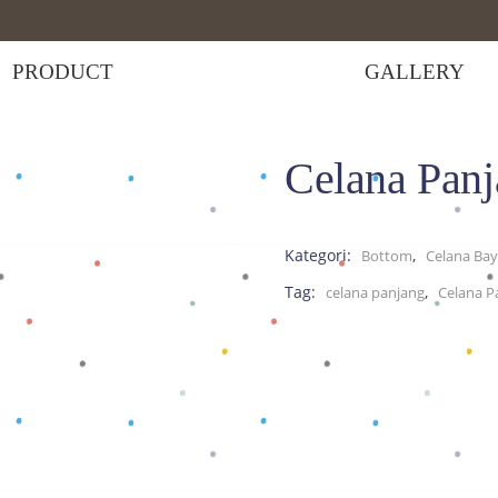
PRODUCT
GALLERY
Celana Pan
Celana Panjang BK Hijau
Kategori:
,
Bottom
Celana Bay
Tag:
,
celana panjang
Celana P