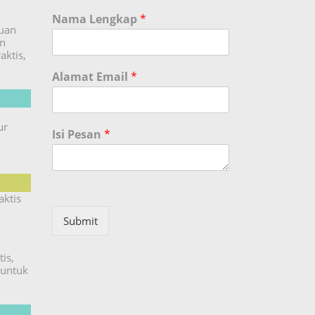
Nama Lengkap
*
duan
an
aktis,
Alamat Email
*
ur
Isi Pesan
*
aktis
Submit
is,
untuk