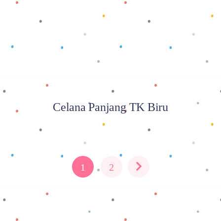
Baca selengkapnya
Celana Panjang TK Biru
1
2