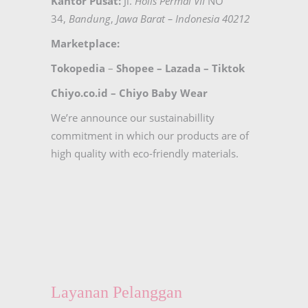
Kantor Pusat:
Jl.
Holis Permai VII
NO
34,
Bandung
,
Jawa Barat – Indonesia 40212
Marketplace:
Tokopedia
–
Shopee
–
Lazada
–
Tiktok
Chiyo.co.id –
Chiyo Baby Wear
We’re announce our sustainabillity
commitment in which our products are of
high quality with eco-friendly materials.
Layanan Pelanggan