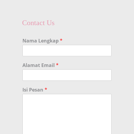
Contact Us
Nama Lengkap
*
Alamat Email
*
Isi Pesan
*