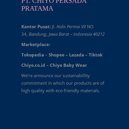
PT. CHIYO PERSADA
PRATAMA
Kantor Pusat:
Jl.
Holis Permai VII
NO
34,
Bandung
,
Jawa Barat – Indonesia 40212
Marketplace:
Tokopedia
–
Shopee
–
Lazada
–
Tiktok
Chiyo.co.id –
Chiyo Baby Wear
We’re announce our sustainabillity
commitment in which our products are of
high quality with eco-friendly materials.