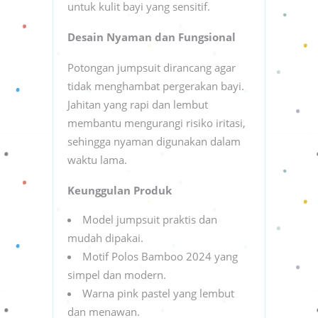
untuk kulit bayi yang sensitif.
Desain Nyaman dan Fungsional
Potongan jumpsuit dirancang agar
tidak menghambat pergerakan bayi.
Jahitan yang rapi dan lembut
membantu mengurangi risiko iritasi,
sehingga nyaman digunakan dalam
waktu lama.
Keunggulan Produk
Model jumpsuit praktis dan
mudah dipakai.
Motif Polos Bamboo 2024 yang
simpel dan modern.
Warna pink pastel yang lembut
dan menawan.