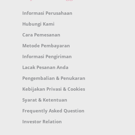
Informasi Perusahaan
Hubungi Kami
Cara Pemesanan
Metode Pembayaran
Informasi Pengiriman
Lacak Pesanan Anda
Pengembalian & Penukaran
Kebijakan Privasi & Cookies
Syarat & Ketentuan
Frequently Asked Question
Investor Relation