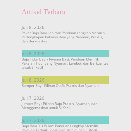
Artikel Terbaru
Juli 8, 2026
Paket Baju Bayi Lahiran: Panduan Lengkap Memilih
Perlengkapan Pakaian Bayi yang Nyaman, Praktis,
dan Berkualitas
Juli 8, 2026
Baju Tidur Bayi / Piyama Bayi: Panduan Memilih
Pakaian Tidur yang Nyaman, Lembut, dan Berkualitas
untuk Si Kecil
Juli 8, 2026
Romper Bayi: Pilihan Outfit Praktis dan Nyaman
Juli 7, 2026
Jumper Bayi: Pilihan Baju Praktis, Nyaman, dan
Menggemaskan untuk Si Kecil
Juli 7, 2026
Baju Bayi 0-3 Bulan: Panduan Lengkap Memilih
Pakaian Terbaik untuk Awal Kehidupan Si Kecil