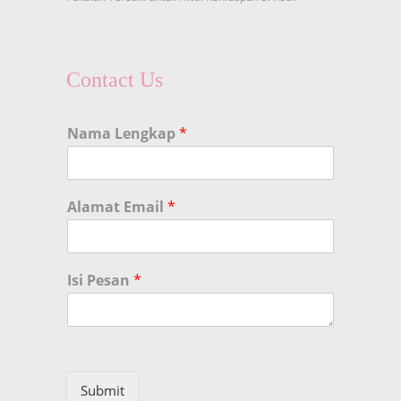
Contact Us
Nama Lengkap
*
Alamat Email
*
Isi Pesan
*
Submit