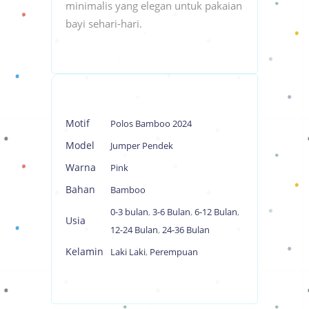
minimalis yang elegan untuk pakaian
bayi sehari-hari.
Motif
Polos Bamboo 2024
Model
Jumper Pendek
Warna
Pink
Bahan
Bamboo
0-3 bulan
,
3-6 Bulan
,
6-12 Bulan
,
Usia
12-24 Bulan
,
24-36 Bulan
Kelamin
Laki Laki
,
Perempuan