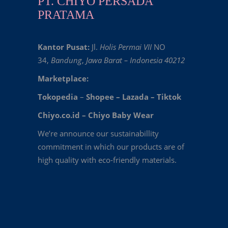
PT. CHIYO PERSADA
PRATAMA
Kantor Pusat:
Jl.
Holis Permai VII
NO
34,
Bandung
,
Jawa Barat – Indonesia 40212
Marketplace:
Tokopedia
–
Shopee
–
Lazada
–
Tiktok
Chiyo.co.id –
Chiyo Baby Wear
We’re announce our sustainabillity
commitment in which our products are of
high quality with eco-friendly materials.