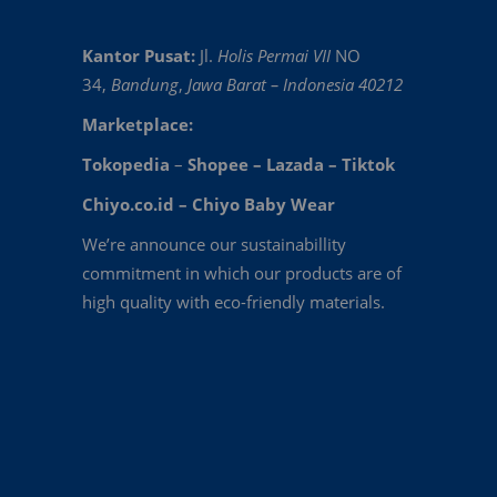
Kantor Pusat:
Jl.
Holis Permai VII
NO
34,
Bandung
,
Jawa Barat – Indonesia 40212
Marketplace:
Tokopedia
–
Shopee
–
Lazada
–
Tiktok
Chiyo.co.id –
Chiyo Baby Wear
We’re announce our sustainabillity
commitment in which our products are of
high quality with eco-friendly materials.