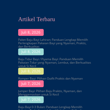
Artikel Terbaru
Juli 8, 2026
Paket Baju Bayi Lahiran: Panduan Lengkap Memilih
Perlengkapan Pakaian Bayi yang Nyaman, Praktis,
dan Berkualitas
Juli 8, 2026
Baju Tidur Bayi / Piyama Bayi: Panduan Memilih
Pakaian Tidur yang Nyaman, Lembut, dan Berkualitas
untuk Si Kecil
Juli 8, 2026
Romper Bayi: Pilihan Outfit Praktis dan Nyaman
Juli 7, 2026
Jumper Bayi: Pilihan Baju Praktis, Nyaman, dan
Menggemaskan untuk Si Kecil
Juli 7, 2026
Baju Bayi 0-3 Bulan: Panduan Lengkap Memilih