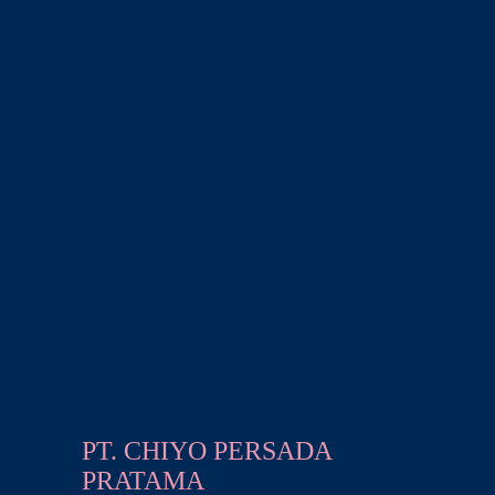
PT. CHIYO PERSADA
PRATAMA