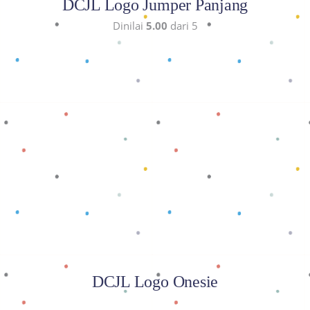
DCJL Logo Jumper Panjang
Dinilai
5.00
dari 5
Baca selengkapnya
DCJL Logo Onesie