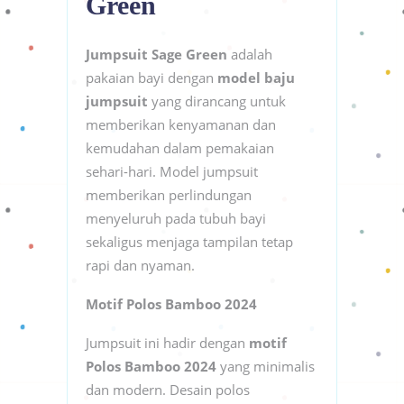
Green
Jumpsuit Sage Green
adalah
pakaian bayi dengan
model baju
jumpsuit
yang dirancang untuk
memberikan kenyamanan dan
kemudahan dalam pemakaian
sehari-hari. Model jumpsuit
memberikan perlindungan
menyeluruh pada tubuh bayi
sekaligus menjaga tampilan tetap
rapi dan nyaman.
Motif Polos Bamboo 2024
Jumpsuit ini hadir dengan
motif
Polos Bamboo 2024
yang minimalis
dan modern. Desain polos