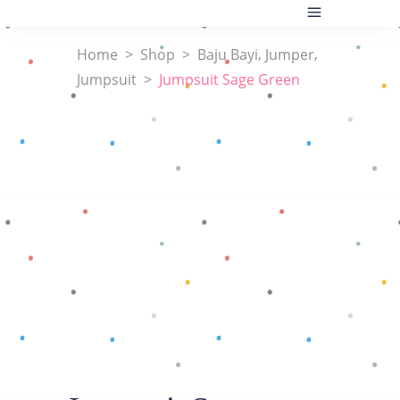
,
,
Home
>
Shop
>
Baju Bayi
Jumper
Jumpsuit
>
Jumpsuit Sage Green