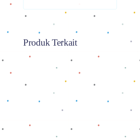
Produk Terkait
Baca selengkapnya