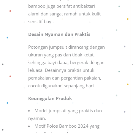
bamboo juga bersifat antibakteri
alami dan sangat ramah untuk kulit
sensitif bayi.
Desain Nyaman dan Praktis
Potongan jumpsuit dirancang dengan
ukuran yang pas dan tidak ketat,
sehingga bayi dapat bergerak dengan
leluasa. Desainnya praktis untuk
pemakaian dan pergantian pakaian,
cocok digunakan sepanjang hari.
Keunggulan Produk
Model jumpsuit yang praktis dan
nyaman.
Motif Polos Bamboo 2024 yang