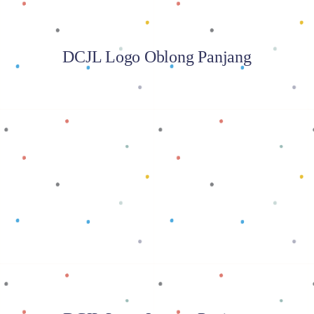
DCJL Logo Oblong Panjang
Baca selengkapnya