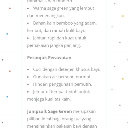
minimalis dan modern.
Warna sage green yang lembut
dan menenangkan.
Bahan kain bamboo yang adem,
lembut, dan ramah kulit bayi.
Jahitan rapi dan kuat untuk
pemakaian jangka panjang.
Petunjuk Perawatan
Cuci dengan deterjen khusus bayi.
Gunakan air bersuhu normal.
Hindari penggunaan pemutih.
Jemur di tempat teduh untuk
menjaga kualitas kain.
Jumpsuit Sage Green
merupakan
pilihan ideal bagi orang tua yang
menginginkan pakaian bayi dengan