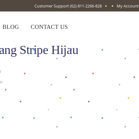
Customer Support
(62) 811-2266-828
My Account
BLOG
CONTACT US
ang Stripe Hijau
i
au