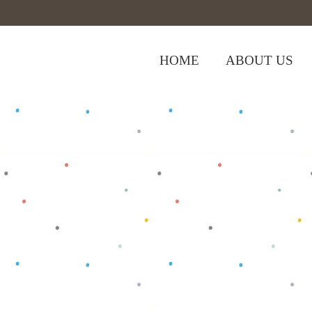
HOME
ABOUT US
,
Home
>
Shop
>
Bottom
Celana Bayi
>