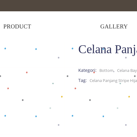
PRODUCT
GALLERY
Celana Panj
Celana Panjang Stripe Hijau
Kategori:
,
Bottom
Celana Bay
Tag:
Celana Panjang Stripe Hij