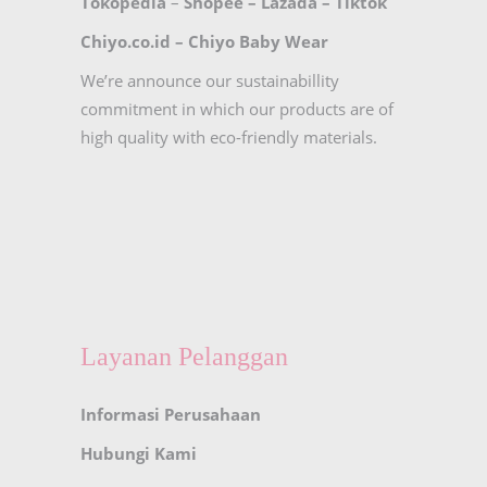
Tokopedia
–
Shopee
–
Lazada
–
Tiktok
Chiyo.co.id –
Chiyo Baby Wear
We’re announce our sustainabillity
commitment in which our products are of
high quality with eco-friendly materials.
Layanan Pelanggan
Informasi Perusahaan
Hubungi Kami