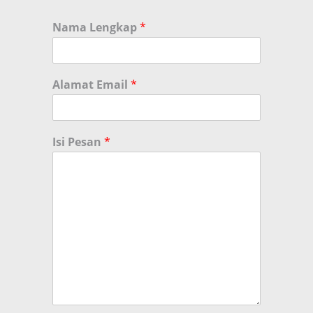
Nama Lengkap
*
Alamat Email
*
Isi Pesan
*