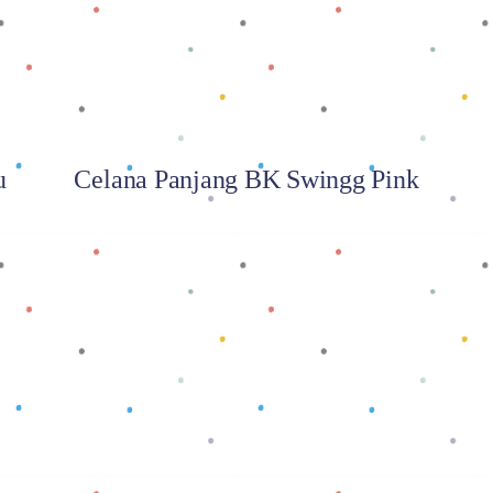
u
Celana Panjang BK Swingg Pink
Baca selengkapnya