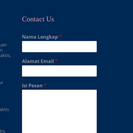
Contact Us
Nama Lengkap
*
duan
an
aktis,
Alamat Email
*
ur
Isi Pesan
*
aktis
is,