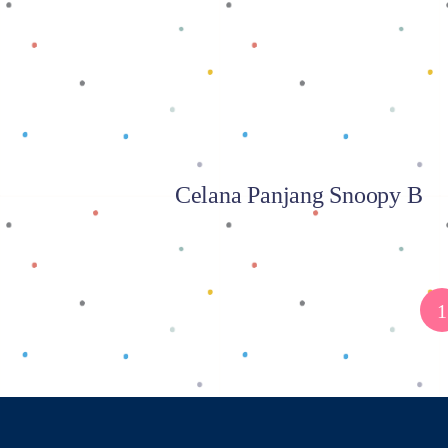
Celana Panjang Snoopy B
1