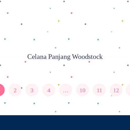
Celana Panjang Woodstock
2
3
4
…
10
11
12