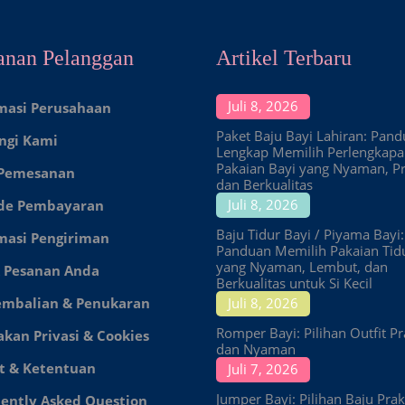
anan Pelanggan
Artikel Terbaru
Juli 8, 2026
masi Perusahaan
Paket Baju Bayi Lahiran: Pan
ngi Kami
Lengkap Memilih Perlengkap
Pakaian Bayi yang Nyaman, Pr
 Pemesanan
dan Berkualitas
Juli 8, 2026
de Pembayaran
Baju Tidur Bayi / Piyama Bayi:
masi Pengiriman
Panduan Memilih Pakaian Tid
yang Nyaman, Lembut, dan
 Pesanan Anda
Berkualitas untuk Si Kecil
embalian & Penukaran
Juli 8, 2026
Romper Bayi: Pilihan Outfit Pr
akan Privasi & Cookies
dan Nyaman
t & Ketentuan
Juli 7, 2026
Jumper Bayi: Pilihan Baju Prakt
ently Asked Question