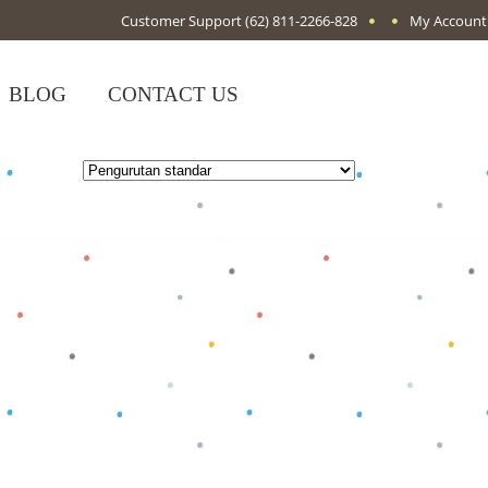
Customer Support
(62) 811-2266-828
My Account
BLOG
CONTACT US
Baca selengkapnya