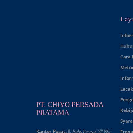
Lay
Infor
Hubu
Cara
Meto
Infor
Lacak
Peng
PT. CHIYO PERSADA
Kebij
PRATAMA
Syara
Kantor Pusat:
Jl.
Holis Permai VII
NO
Frequ