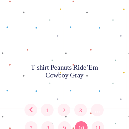
Baca selengkapnya
T-shirt Peanuts Ride’Em
Cowboy Gray
1
2
3
…
7
8
9
10
11