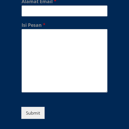
Alamat Email
*
Isi Pesan
*
Submit