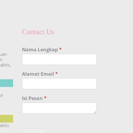
Contact Us
Nama Lengkap
*
duan
an
aktis,
Alamat Email
*
ur
Isi Pesan
*
aktis