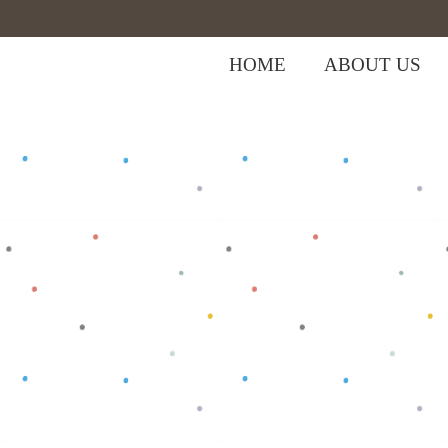
HOME
ABOUT US
,
Home
>
Shop
>
Baju Bayi
Tops
>
T-shi