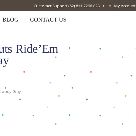
Customer Support
(62) 811-2266-828
My Account
BLOG
CONTACT US
nuts Ride’Em
ay
Cowboy Gray