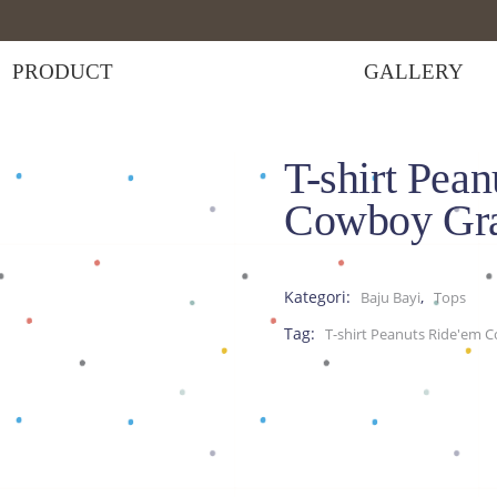
PRODUCT
GALLERY
T-shirt Pea
rt Peanuts Ride’Em Cowboy Gray
Cowboy Gr
Kategori:
,
Baju Bayi
Tops
Tag:
T-shirt Peanuts Ride'em 