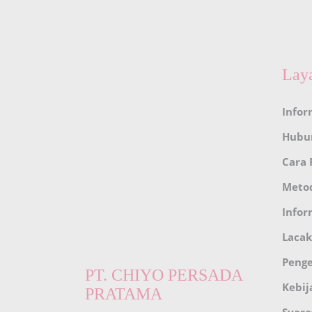
Lay
Infor
Hubu
Cara
Meto
Infor
Lacak
Peng
PT. CHIYO PERSADA
Kebij
PRATAMA
Syara