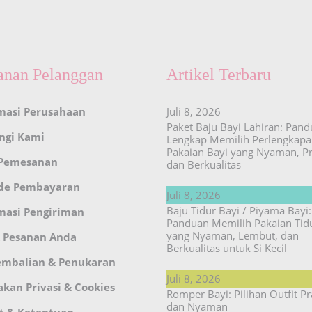
anan Pelanggan
Artikel Terbaru
masi Perusahaan
Juli 8, 2026
Paket Baju Bayi Lahiran: Pan
ngi Kami
Lengkap Memilih Perlengkap
Pakaian Bayi yang Nyaman, Pr
 Pemesanan
dan Berkualitas
de Pembayaran
Juli 8, 2026
Baju Tidur Bayi / Piyama Bayi:
masi Pengiriman
Panduan Memilih Pakaian Tid
yang Nyaman, Lembut, dan
 Pesanan Anda
Berkualitas untuk Si Kecil
embalian & Penukaran
Juli 8, 2026
akan Privasi & Cookies
Romper Bayi: Pilihan Outfit Pr
dan Nyaman
t & Ketentuan