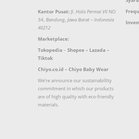
Frequ
Kantor Pusat:
Jl.
Holis Permai VII
NO
34,
Bandung
,
Jawa Barat – Indonesia
Inves
40212
Marketplace:
Tokopedia
–
Shopee
–
Lazada
–
Tiktok
Chiyo.co.id –
Chiyo Baby Wear
We’re announce our sustainabillity
commitment in which our products
are of high quality with eco-friendly
materials.