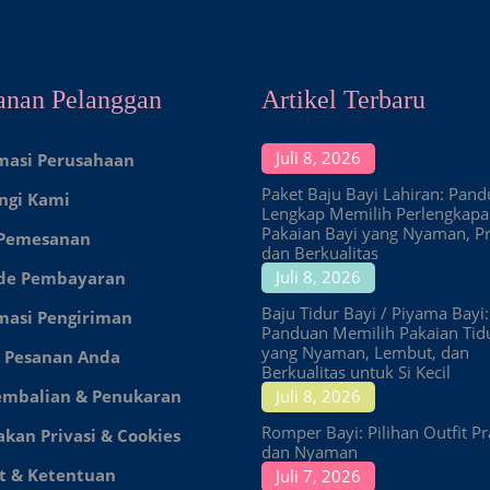
anan Pelanggan
Artikel Terbaru
Juli 8, 2026
masi Perusahaan
Paket Baju Bayi Lahiran: Pan
ngi Kami
Lengkap Memilih Perlengkap
Pakaian Bayi yang Nyaman, Pr
 Pemesanan
dan Berkualitas
Juli 8, 2026
de Pembayaran
Baju Tidur Bayi / Piyama Bayi:
masi Pengiriman
Panduan Memilih Pakaian Tid
yang Nyaman, Lembut, dan
 Pesanan Anda
Berkualitas untuk Si Kecil
embalian & Penukaran
Juli 8, 2026
Romper Bayi: Pilihan Outfit Pr
akan Privasi & Cookies
dan Nyaman
t & Ketentuan
Juli 7, 2026