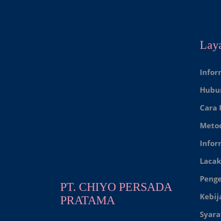
Lay
Infor
Hubu
Cara
Meto
Infor
Lacak
Peng
PT. CHIYO PERSADA
Kebij
PRATAMA
Syara