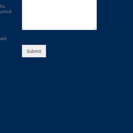
is,
untuk
baik
Submit