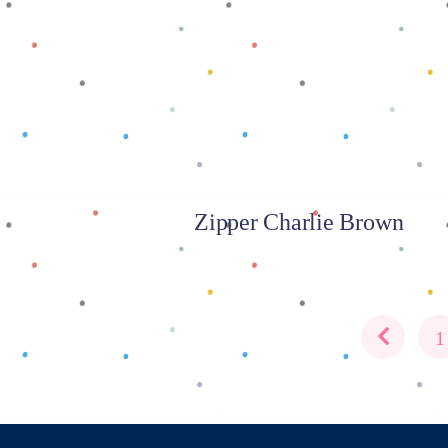
Baca selengkapnya
Zipper Charlie Brown
1