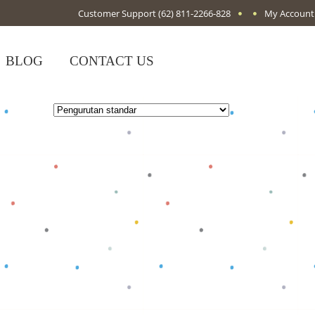
Customer Support
(62) 811-2266-828
My Account
BLOG
CONTACT US
Baca selengkapnya