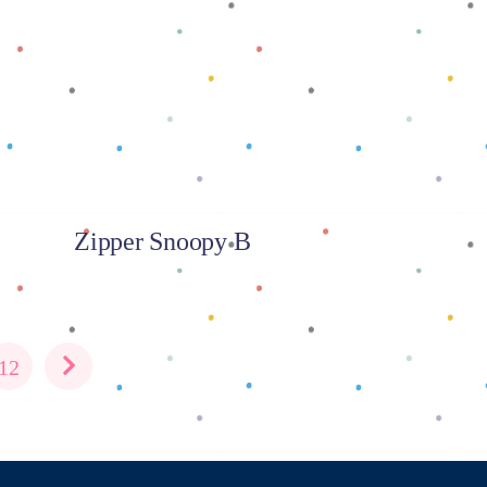
Baca selengkapnya
Zipper Snoopy B
12