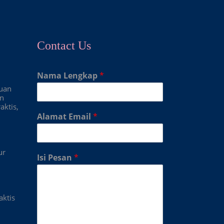
Contact Us
Nama Lengkap
*
duan
an
aktis,
Alamat Email
*
ur
Isi Pesan
*
aktis