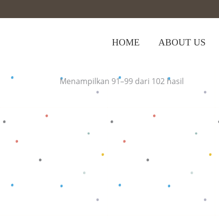
HOME
ABOUT US
Home
>
(Page 11)
Menampilkan 91–99 dari 102 hasil
Baca selengkapnya