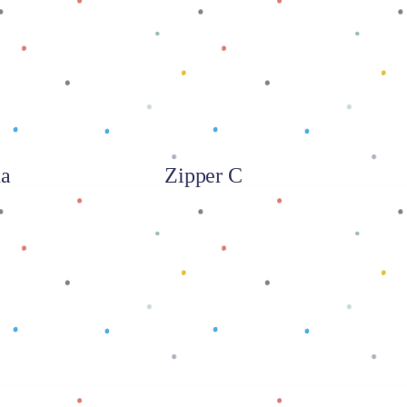
na
Zipper C