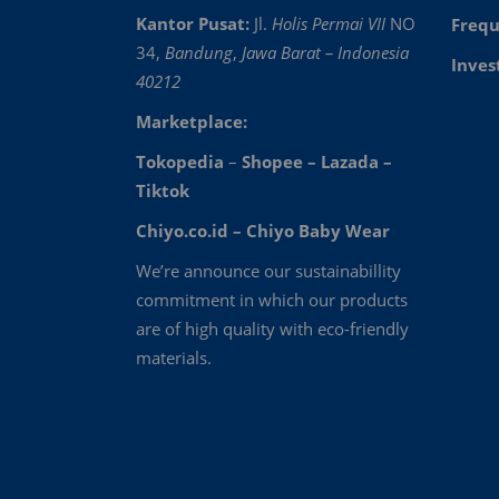
Kantor Pusat:
Jl.
Holis Permai VII
NO
Frequ
34,
Bandung
,
Jawa Barat – Indonesia
Inves
40212
Marketplace:
Tokopedia
–
Shopee
–
Lazada
–
Tiktok
Chiyo.co.id –
Chiyo Baby Wear
We’re announce our sustainabillity
commitment in which our products
are of high quality with eco-friendly
materials.