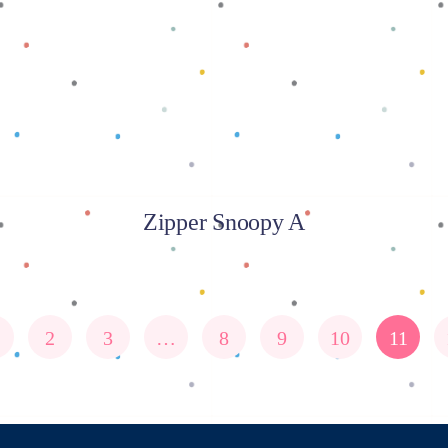
Baca selengkapnya
Zipper Snoopy A
2
3
…
8
9
10
11