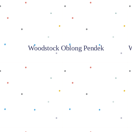
Woodstock Oblong Pendek
W
Baca selengkapnya