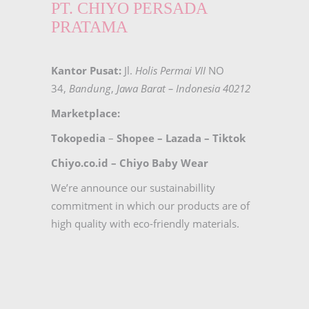
PT. CHIYO PERSADA
PRATAMA
Kantor Pusat:
Jl.
Holis Permai VII
NO
34,
Bandung
,
Jawa Barat – Indonesia 40212
Marketplace:
Tokopedia
–
Shopee
–
Lazada
–
Tiktok
Chiyo.co.id –
Chiyo Baby Wear
We’re announce our sustainabillity
commitment in which our products are of
high quality with eco-friendly materials.