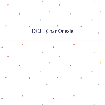
DCJL Char Onesie
Baca selengkapnya