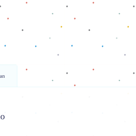
an
no