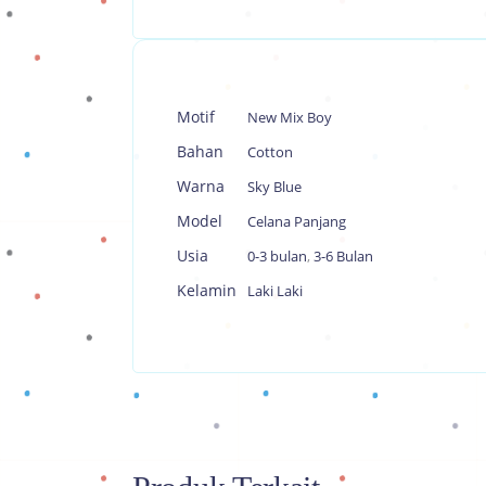
Motif
New Mix Boy
Bahan
Cotton
Warna
Sky Blue
Model
Celana Panjang
Usia
0-3 bulan
,
3-6 Bulan
Kelamin
Laki Laki