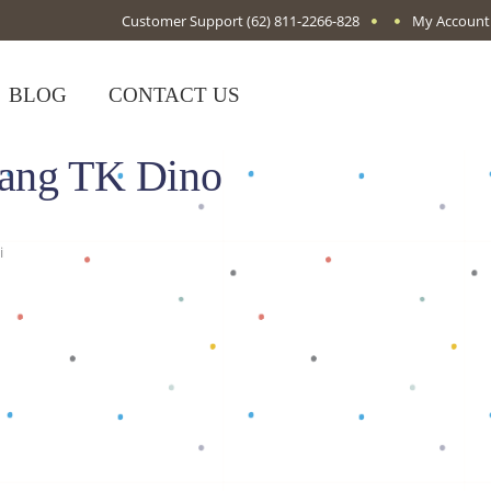
Customer Support
(62) 811-2266-828
My Account
BLOG
CONTACT US
jang TK Dino
i