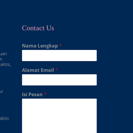
Contact Us
Nama Lengkap
*
duan
an
aktis,
Alamat Email
*
ur
Isi Pesan
*
aktis