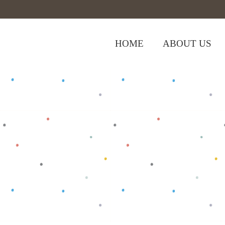
HOME
ABOUT US
,
Home
>
Shop
>
Bottom
Celana Bayi
>