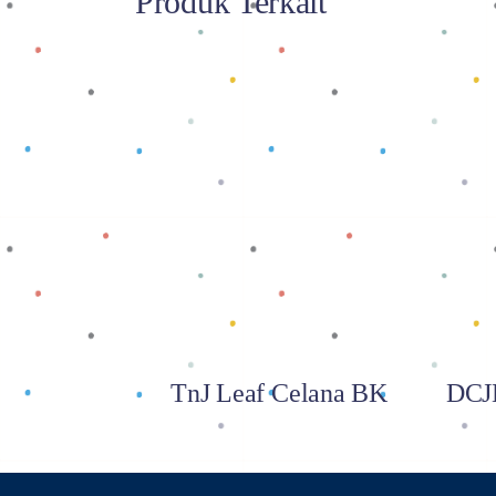
Produk Terkait
Baca selengkapnya
TnJ Leaf Celana BK
DCJL