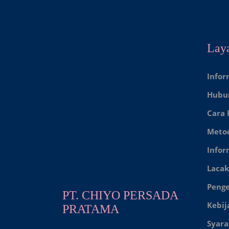
Lay
Infor
Hubu
Cara
Meto
Infor
Lacak
Peng
PT. CHIYO PERSADA
Kebij
PRATAMA
Syara