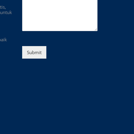
is,
untuk
baik
Submit