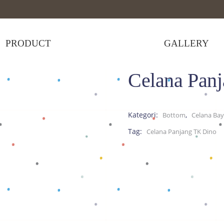
PRODUCT
GALLERY
Celana Pan
Celana Panjang TK Dino
Kategori:
,
Bottom
Celana Bay
Tag:
Celana Panjang TK Dino