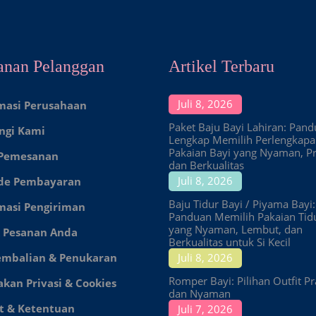
anan Pelanggan
Artikel Terbaru
Juli 8, 2026
masi Perusahaan
Paket Baju Bayi Lahiran: Pan
ngi Kami
Lengkap Memilih Perlengkap
Pakaian Bayi yang Nyaman, Pr
 Pemesanan
dan Berkualitas
Juli 8, 2026
de Pembayaran
Baju Tidur Bayi / Piyama Bayi:
masi Pengiriman
Panduan Memilih Pakaian Tid
yang Nyaman, Lembut, dan
 Pesanan Anda
Berkualitas untuk Si Kecil
embalian & Penukaran
Juli 8, 2026
Romper Bayi: Pilihan Outfit Pr
akan Privasi & Cookies
dan Nyaman
t & Ketentuan
Juli 7, 2026