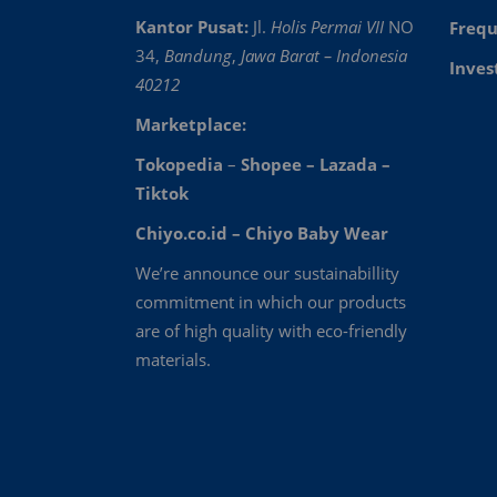
Kantor Pusat:
Jl.
Holis Permai VII
NO
Frequ
34,
Bandung
,
Jawa Barat – Indonesia
Inves
40212
Marketplace:
Tokopedia
–
Shopee
–
Lazada
–
Tiktok
Chiyo.co.id –
Chiyo Baby Wear
We’re announce our sustainabillity
commitment in which our products
are of high quality with eco-friendly
materials.