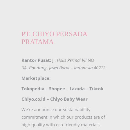
PT. CHIYO PERSADA
PRATAMA
Kantor Pusat:
Jl.
Holis Permai VII
NO
34,
Bandung
,
Jawa Barat – Indonesia 40212
Marketplace:
Tokopedia
–
Shopee
–
Lazada
–
Tiktok
Chiyo.co.id –
Chiyo Baby Wear
We’re announce our sustainabillity
commitment in which our products are of
high quality with eco-friendly materials.