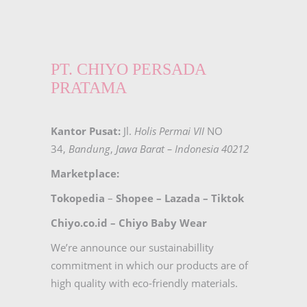
PT. CHIYO PERSADA
PRATAMA
Kantor Pusat:
Jl.
Holis Permai VII
NO
34,
Bandung
,
Jawa Barat – Indonesia 40212
Marketplace:
Tokopedia
–
Shopee
–
Lazada
–
Tiktok
Chiyo.co.id –
Chiyo Baby Wear
We’re announce our sustainabillity
commitment in which our products are of
high quality with eco-friendly materials.