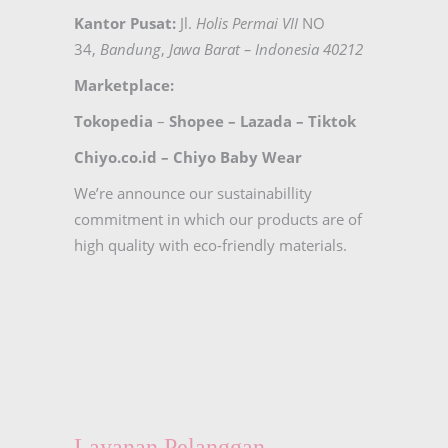
Kantor Pusat:
Jl.
Holis Permai VII
NO
34,
Bandung
,
Jawa Barat – Indonesia 40212
Marketplace:
Tokopedia
–
Shopee
–
Lazada
–
Tiktok
Chiyo.co.id –
Chiyo Baby Wear
We’re announce our sustainabillity
commitment in which our products are of
high quality with eco-friendly materials.
Layanan Pelanggan