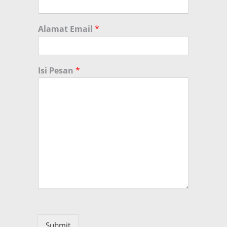
Alamat Email
*
Isi Pesan
*
Submit