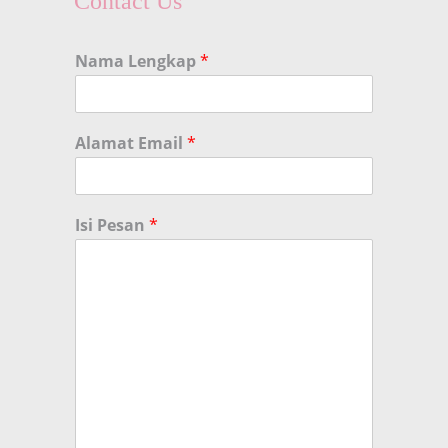
Contact Us
Nama Lengkap
*
Alamat Email
*
Isi Pesan
*