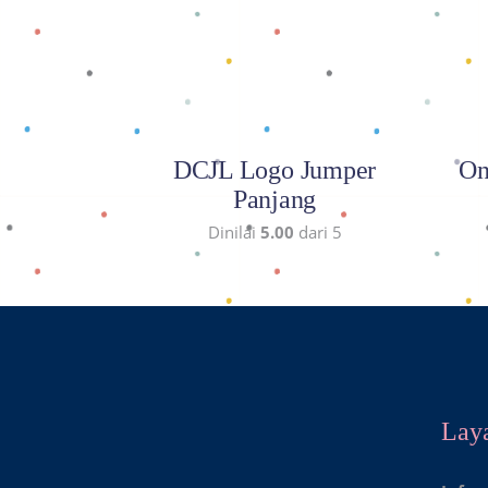
DCJL Logo Jumper
On
Panjang
Dinilai
5.00
dari 5
Lay