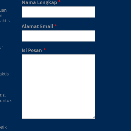
Nama Lengkap
*
duan
an
aktis,
Alamat Email
*
ur
Isi Pesan
*
aktis
is,
untuk
baik