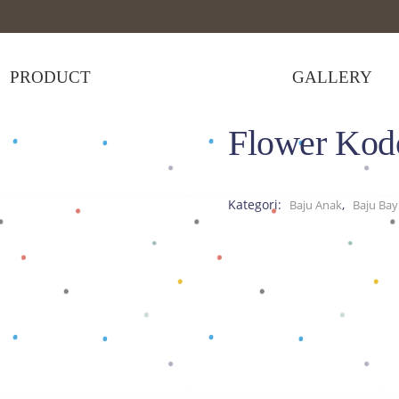
PRODUCT
GALLERY
Flower Ko
dokan
>
Flower Kodok BK
Kategori:
,
Baju Anak
Baju Bay