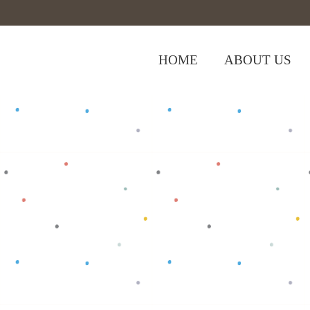
HOME
ABOUT US
,
,
Home
>
Shop
>
Baju Anak
Baju Bayi
Ko