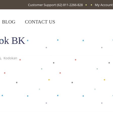
Customer Support
(62) 811-2266-828
My Account
BLOG
CONTACT US
dok BK
,
i
Kodokan