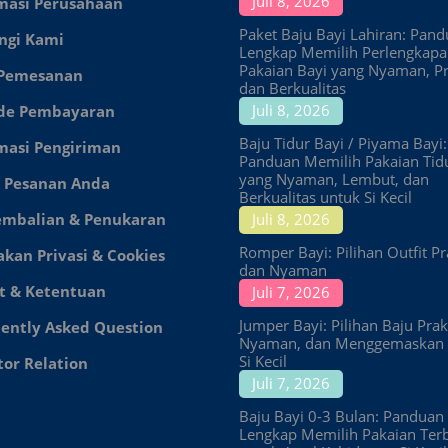
Juli 8, 2026
masi Perusahaan
Paket Baju Bayi Lahiran: Pan
ngi Kami
Lengkap Memilih Perlengkap
Pakaian Bayi yang Nyaman, Pr
 Pemesanan
dan Berkualitas
Juli 8, 2026
de Pembayaran
Baju Tidur Bayi / Piyama Bayi:
masi Pengiriman
Panduan Memilih Pakaian Tid
yang Nyaman, Lembut, dan
 Pesanan Anda
Berkualitas untuk Si Kecil
embalian & Penukaran
Juli 8, 2026
Romper Bayi: Pilihan Outfit Pr
akan Privasi & Cookies
dan Nyaman
t & Ketentuan
Juli 7, 2026
Jumper Bayi: Pilihan Baju Prakt
ently Asked Question
Nyaman, dan Menggemaskan 
Si Kecil
tor Relation
Juli 7, 2026
Baju Bayi 0-3 Bulan: Panduan
Lengkap Memilih Pakaian Ter