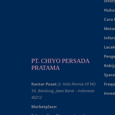
Infor
Hubu
Cara
Meto
Infor
Lacak
Peng
PT. CHIYO PERSADA
Kebij
PRATAMA
Syara
Kantor Pusat:
Jl.
Holis Permai VII
NO
Frequ
34,
Bandung
,
Jawa Barat – Indonesia
Inves
40212
Marketplace: