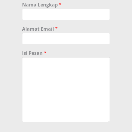
Nama Lengkap
*
Alamat Email
*
Isi Pesan
*