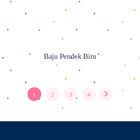
Baju Pendek Biru
1
2
3
4