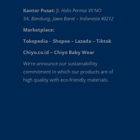
Kantor Pusat:
Jl.
Holis Permai VII
NO
34,
Bandung
,
Jawa Barat – Indonesia 40212
Marketplace:
Tokopedia
–
Shopee
–
Lazada
–
Tiktok
Chiyo.co.id –
Chiyo Baby Wear
We’re announce our sustainabillity
commitment in which our products are of
high quality with eco-friendly materials.