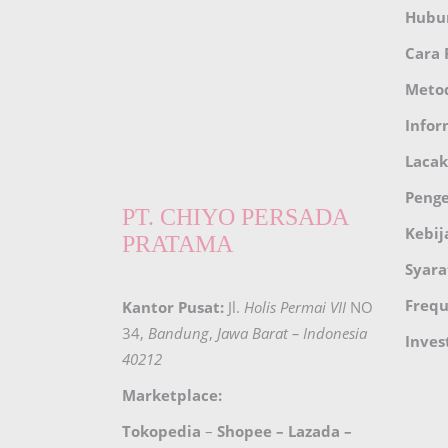
Hubu
Cara
Meto
Infor
Lacak
Peng
PT. CHIYO PERSADA
Kebij
PRATAMA
Syara
Frequ
Kantor Pusat:
Jl.
Holis Permai VII
NO
34,
Bandung
,
Jawa Barat – Indonesia
Inves
40212
Marketplace:
Tokopedia
–
Shopee
–
Lazada
–