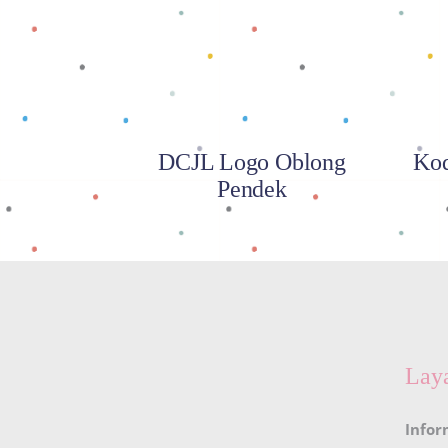
DCJL Logo Oblong
Kod
Pendek
Lay
Infor