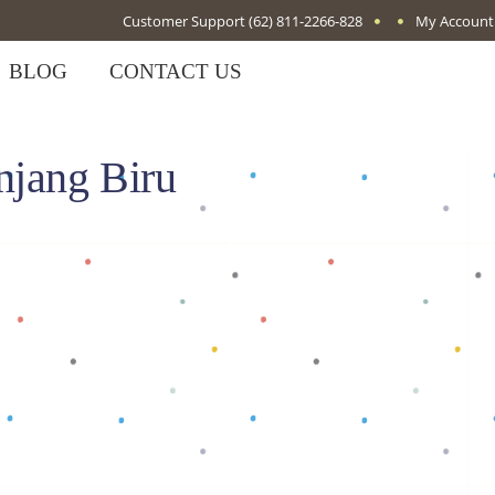
Customer Support
(62) 811-2266-828
My Account
BLOG
CONTACT US
njang Biru