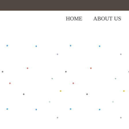
HOME
ABOUT US
,
Home
>
Shop
>
Baju Bayi
Tops
>
Baju 