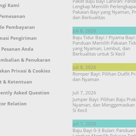
Paket Baju Bayi Lahiran: Pan
ngi Kami
Lengkap Memilih Perlengkap
Pakaian Bayi yang Nyaman, Pr
 Pemesanan
dan Berkualitas
de Pembayaran
Juli 8, 2026
Baju Tidur Bayi / Piyama Bayi:
masi Pengiriman
Panduan Memilih Pakaian Tid
yang Nyaman, Lembut, dan
 Pesanan Anda
Berkualitas untuk Si Kecil
embalian & Penukaran
Juli 8, 2026
akan Privasi & Cookies
Romper Bayi: Pilihan Outfit Pr
dan Nyaman
t & Ketentuan
ently Asked Question
Juli 7, 2026
Jumper Bayi: Pilihan Baju Prakt
tor Relation
Nyaman, dan Menggemaskan 
Si Kecil
Juli 7, 2026
Baju Bayi 0-3 Bulan: Panduan
Lengkap Memilih Pakaian Ter