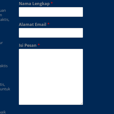
Nama Lengkap
*
duan
an
aktis,
Alamat Email
*
ur
Isi Pesan
*
aktis
is,
untuk
baik