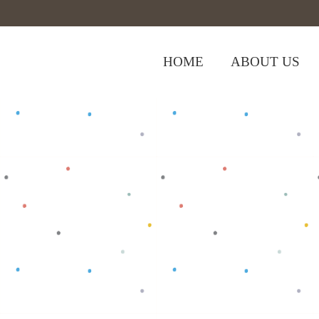
HOME
ABOUT US
,
Home
>
Shop
>
Baju Anak
Celana Anak