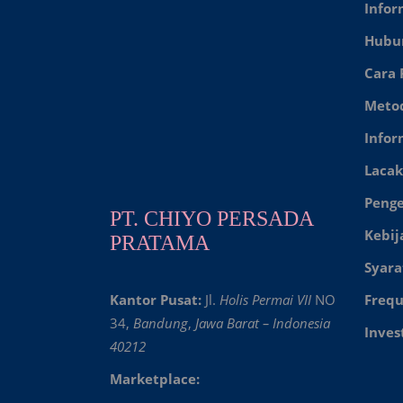
Infor
Hubu
Cara
Meto
Infor
Lacak
Peng
PT. CHIYO PERSADA
Kebij
PRATAMA
Syara
Kantor Pusat:
Jl.
Holis Permai VII
NO
Frequ
34,
Bandung
,
Jawa Barat – Indonesia
Inves
40212
Marketplace: