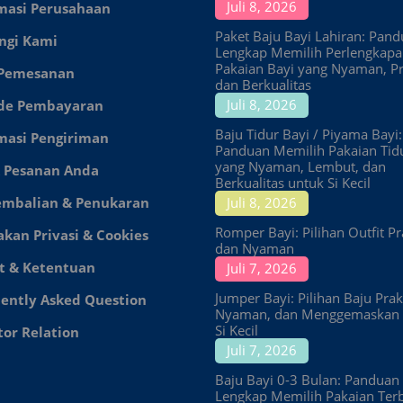
Juli 8, 2026
masi Perusahaan
Paket Baju Bayi Lahiran: Pan
ngi Kami
Lengkap Memilih Perlengkap
Pakaian Bayi yang Nyaman, Pr
 Pemesanan
dan Berkualitas
Juli 8, 2026
de Pembayaran
Baju Tidur Bayi / Piyama Bayi:
masi Pengiriman
Panduan Memilih Pakaian Tid
yang Nyaman, Lembut, dan
 Pesanan Anda
Berkualitas untuk Si Kecil
embalian & Penukaran
Juli 8, 2026
Romper Bayi: Pilihan Outfit Pr
akan Privasi & Cookies
dan Nyaman
t & Ketentuan
Juli 7, 2026
Jumper Bayi: Pilihan Baju Prakt
ently Asked Question
Nyaman, dan Menggemaskan 
Si Kecil
tor Relation
Juli 7, 2026
Baju Bayi 0-3 Bulan: Panduan
Lengkap Memilih Pakaian Ter