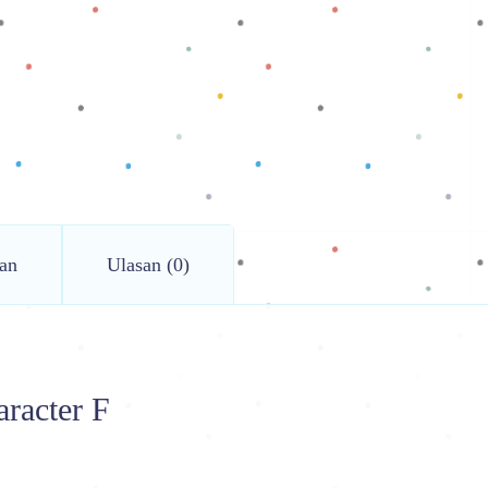
an
Ulasan (0)
racter F