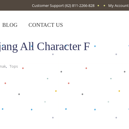
Customer Support
(62) 811-2266-828
My Account
BLOG
CONTACT US
ang All Character F
,
Anak
Tops