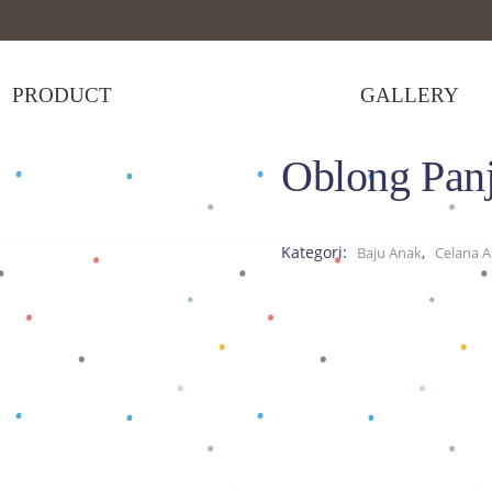
PRODUCT
GALLERY
Oblong Panj
,
Tops
>
Oblong Panjang All Character F
Kategori:
,
Baju Anak
Celana 