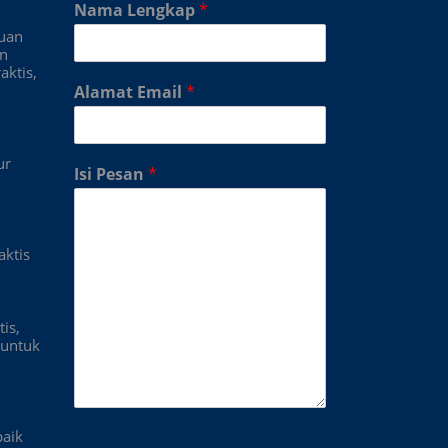
Nama Lengkap
*
duan
an
aktis,
Alamat Email
*
ur
Isi Pesan
*
aktis
is,
untuk
baik