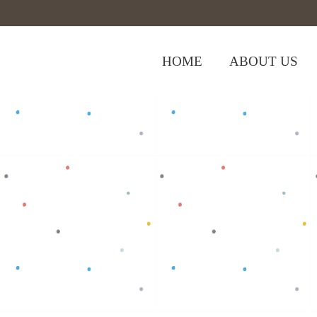
HOME
ABOUT US
,
Home
>
Shop
>
Baju Bayi
Oblong/T-Shi