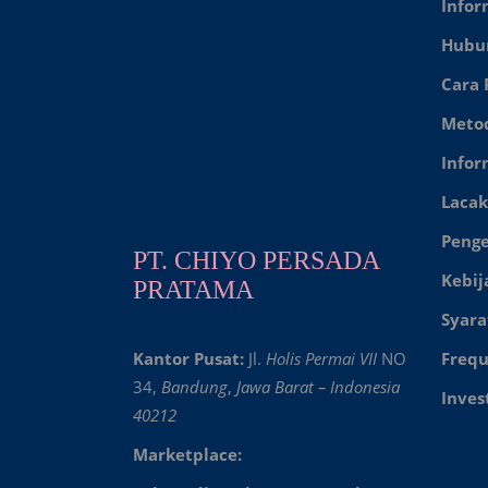
Infor
Hubu
Cara
Meto
Infor
Lacak
Peng
PT. CHIYO PERSADA
Kebij
PRATAMA
Syara
Kantor Pusat:
Jl.
Holis Permai VII
NO
Frequ
34,
Bandung
,
Jawa Barat – Indonesia
Inves
40212
Marketplace: