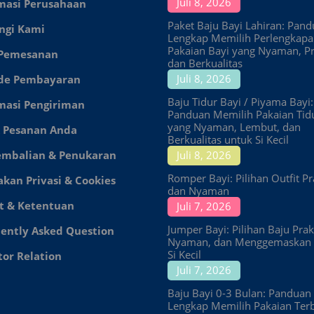
Juli 8, 2026
masi Perusahaan
Paket Baju Bayi Lahiran: Pan
ngi Kami
Lengkap Memilih Perlengkap
Pakaian Bayi yang Nyaman, Pr
 Pemesanan
dan Berkualitas
Juli 8, 2026
de Pembayaran
Baju Tidur Bayi / Piyama Bayi:
masi Pengiriman
Panduan Memilih Pakaian Tid
yang Nyaman, Lembut, dan
 Pesanan Anda
Berkualitas untuk Si Kecil
embalian & Penukaran
Juli 8, 2026
Romper Bayi: Pilihan Outfit Pr
akan Privasi & Cookies
dan Nyaman
t & Ketentuan
Juli 7, 2026
Jumper Bayi: Pilihan Baju Prakt
ently Asked Question
Nyaman, dan Menggemaskan 
Si Kecil
tor Relation
Juli 7, 2026
Baju Bayi 0-3 Bulan: Panduan
Lengkap Memilih Pakaian Ter