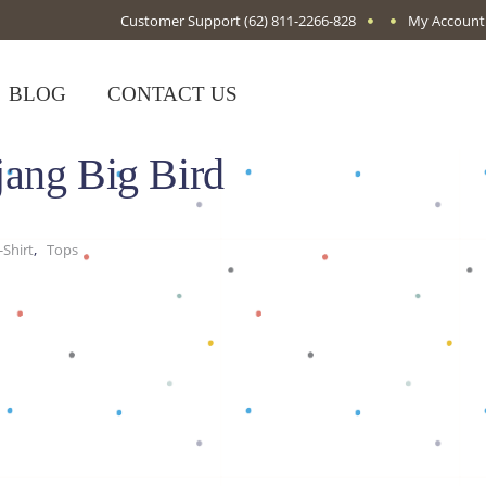
Customer Support
(62) 811-2266-828
My Account
BLOG
CONTACT US
ang Big Bird
,
Shirt
Tops