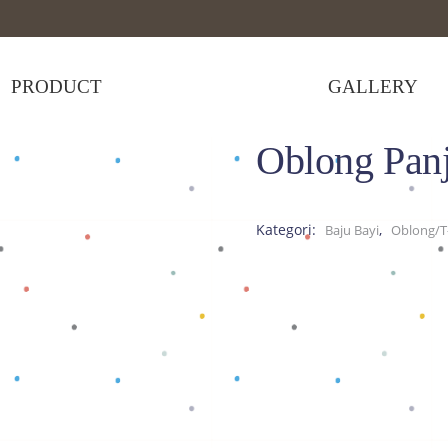
PRODUCT
GALLERY
Oblong Panj
,
rt
Tops
>
Oblong Panjang Big Bird
Kategori:
,
Baju Bayi
Oblong/T-