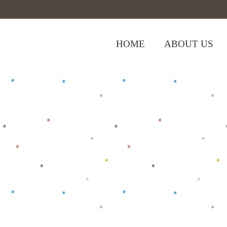
HOME
ABOUT US
,
Home
>
Shop
>
Baju Bayi
Oblong/T-Shi