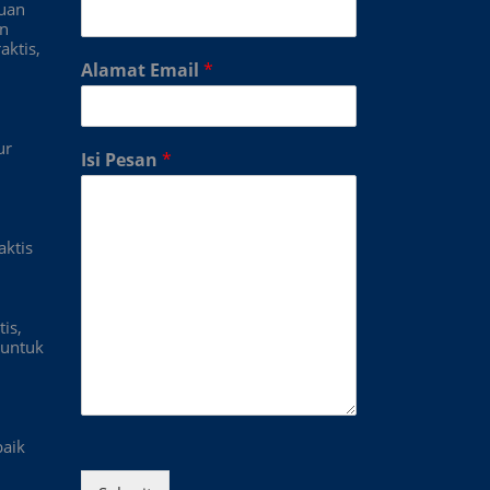
duan
an
aktis,
Alamat Email
*
ur
Isi Pesan
*
aktis
is,
untuk
baik