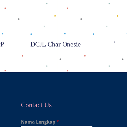
PP
DCJL Char Onesie
Contact Us
Nama Lengkap
*