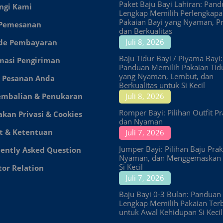
Paket Baju Bayi Lahiran: Pan
ngi Kami
Lengkap Memilih Perlengkap
Pakaian Bayi yang Nyaman, Pr
 Pemesanan
dan Berkualitas
Juli 8, 2026
de Pembayaran
Baju Tidur Bayi / Piyama Bayi:
masi Pengiriman
Panduan Memilih Pakaian Tid
yang Nyaman, Lembut, dan
 Pesanan Anda
Berkualitas untuk Si Kecil
embalian & Penukaran
Juli 8, 2026
Romper Bayi: Pilihan Outfit Pr
akan Privasi & Cookies
dan Nyaman
t & Ketentuan
Juli 7, 2026
Jumper Bayi: Pilihan Baju Prakt
ently Asked Question
Nyaman, dan Menggemaskan 
Si Kecil
tor Relation
Juli 7, 2026
Baju Bayi 0-3 Bulan: Panduan
Lengkap Memilih Pakaian Ter
untuk Awal Kehidupan Si Kecil