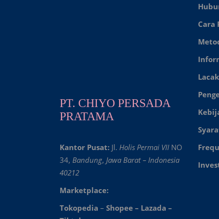
Hubu
Cara
Meto
Infor
Lacak
Peng
PT. CHIYO PERSADA
Kebij
PRATAMA
Syara
Kantor Pusat:
Jl.
Holis Permai VII
NO
Frequ
34,
Bandung
,
Jawa Barat – Indonesia
Inves
40212
Marketplace:
Tokopedia
–
Shopee
–
Lazada
–