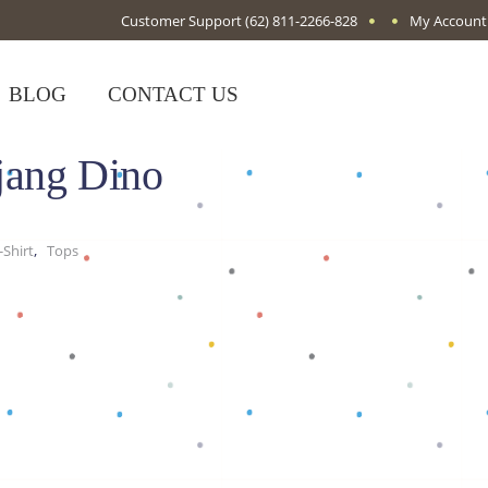
Customer Support
(62) 811-2266-828
My Account
BLOG
CONTACT US
jang Dino
,
Shirt
Tops