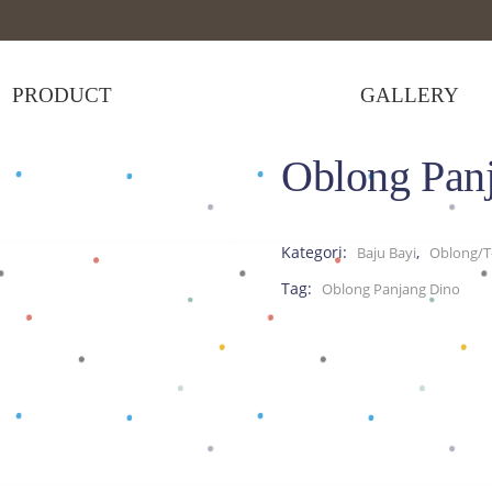
PRODUCT
GALLERY
Oblong Pan
,
rt
Tops
>
Oblong Panjang Dino
Kategori:
,
Baju Bayi
Oblong/T-
Tag:
Oblong Panjang Dino